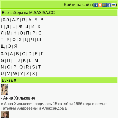
Войти на сайт
(
)
Все звёзды на M.SASISA.CC
|
0-9
|
A-Z
|
R
|
А
|
Б
|
В
Г
|
Д
|
Е
|
Ж
|
З
|
И
|
К
Л
|
М
|
Н
|
О
|
П
|
Р
|
С
Т
|
У
|
Ф
|
Х
|
Ц
|
Ч
|
Ш
Щ
|
Э
|
Я
|
0-9
|
A
|
B
|
C
|
D
|
E
|
F
G
|
H
|
I
|
J
|
K
|
L
|
M
N
|
O
|
P
|
Q
|
R
|
S
|
T
U
|
V
|
W
|
Y
|
Z
|
Х
|
Буква
Х
•
Анна Хилькевич
» Анна Хилькевич родилась 15 октября 1986 года в семье
Татьяны Андреевны и Александра В...