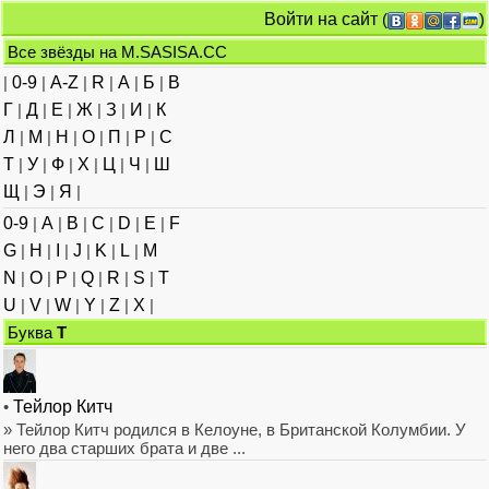
Войти на сайт
(
)
Все звёзды на M.SASISA.CC
|
0-9
|
A-Z
|
R
|
А
|
Б
|
В
Г
|
Д
|
Е
|
Ж
|
З
|
И
|
К
Л
|
М
|
Н
|
О
|
П
|
Р
|
С
Т
|
У
|
Ф
|
Х
|
Ц
|
Ч
|
Ш
Щ
|
Э
|
Я
|
0-9
|
A
|
B
|
C
|
D
|
E
|
F
G
|
H
|
I
|
J
|
K
|
L
|
M
N
|
O
|
P
|
Q
|
R
|
S
|
T
U
|
V
|
W
|
Y
|
Z
|
Х
|
Буква
T
•
Тейлор Китч
» Тейлор Китч родился в Келоуне, в Британской Колумбии. У
него два старших брата и две ...