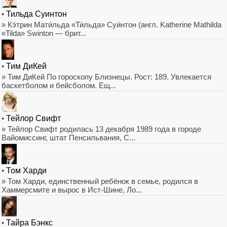
•
Тильда Суинтон
» Кэ́трин Мати́льда «Ти́льда» Суи́нтон (англ. Katherine Mathilda
«Tilda» Swinton — брит...
•
Тим ДиКей
» Тим ДиКей По гороскопу Близнецы. Рост: 189. Увлекается
баскетболом и бейсболом. Ещ...
•
Тейлор Свифт
» Тейлор Свифт родилась 13 декабря 1989 года в городе
Вайомиссинг, штат Пенсильвания, С...
•
Том Харди
» Том Харди, единственный ребёнок в семье, родился в
Хаммерсмите и вырос в Ист-Шине, Ло...
•
Тайра Бэнкс