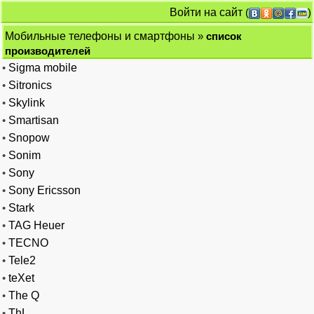
Войти на сайт
(
)
Мобильные телефоны и смартфоны
»
список
производителей
•
Sigma mobile
•
Sitronics
•
Skylink
•
Smartisan
•
Snopow
•
Sonim
•
Sony
•
Sony Ericsson
•
Stark
•
TAG Heuer
•
TECNO
•
Tele2
•
teXet
•
The Q
•
ThL