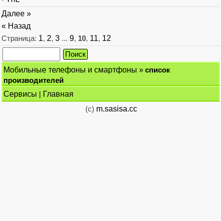
Далее »
« Назад
Страница:
1
,
2
,
3
...
9
,
10
,
11
,
12
Мобильные телефоны и смартфоны
»
список
производителей
Сервисы
|
Главная
(c)
m.sasisa.cc