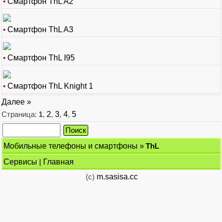
•
Смартфон ThL A2
•
Смартфон ThL A3
•
Смартфон ThL I95
•
Смартфон ThL Knight 1
Далее »
Страница:
1
,
2
,
3
,
4
,
5
Мобильные телефоны и смартфоны
»
ThL
Сервисы
|
Главная
(c)
m.sasisa.cc