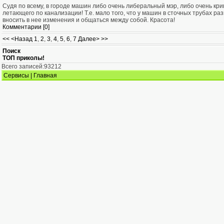
Судя по всему, в городе машин либо очень либеральный мэр, либо очень кр
летающего по канализации! Т.е. мало того, что у машин в сточных трубах р
вносить в нее изменения и общаться между собой. Красота!
Комментарии [0]
<<
<Назад
1
,
2
,
3
,
4
,
5
,
6
,
7
Далее>
>>
Поиск
ТОП приколы!
Всего записей:93212
Сервисы
|
Главная