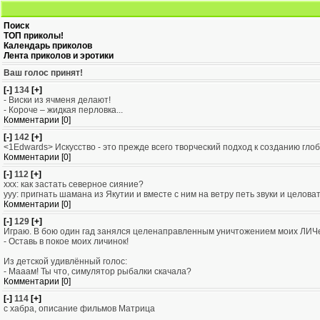
Поиск
ТОП приколы!
Календарь приколов
Лента приколов и эротики
Ваш голос принят!
[-]
134
[+]
- Виски из ячменя делают!
- Короче – жидкая перловка...
Комментарии [0]
[-]
142
[+]
<1Edwards> Искусство - это прежде всего творческий подход к созданию гло
Комментарии [0]
[-]
112
[+]
xxx: как застать северное сияние?
yyy: пригнать шамана из Якутии и вместе с ним на ветру петь звуки и целоват
Комментарии [0]
[-]
129
[+]
Играю. В бою один гад занялся целенаправленным уничтожением моих ЛИЧей
- Оставь в покое моих личинок!
Из детской удивлённый голос:
- Мааам! Ты что, симулятор рыбалки скачала?
Комментарии [0]
[-]
114
[+]
с хабра, описание фильмов Матрица