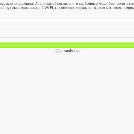
иворукие сисадмины. Иначе как объяснить, что свободные люди беспрепятст
азвернут высокоскоростной Wi-Fi, так они еще и пускают в свою сеть всех по
(c)
m.sasisa.cc