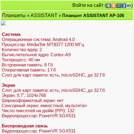
Войти на сайт
(
)
Планшеты
»
ASSISTANT
»
Планшет ASSISTANT AP-105
Система
Операционная система: Android 4.0
Процессор: MediaTek MT8377 1200 МГц
Количество ядер: 2
Вычислительное ядро: Cortex-A9
Техпроцесс: 40 нм
Встроенная память: 8 Гб
Оперативная память: 1 Гб
Слот для карт памяти: есть, microSDHC, до 32 Гб
Экран
Слот для карт памяти: есть, microSDHC, до 32 Гб
Экран: 9.7", 1024x768
Широкоформатный экран: нет
Сенсорный экран: емкостный, мультитач
Число пикселей на дюйм (PPI): 132
Видеопроцессор: PowerVR SGX531
Беспроводная связь
Видеопроцессор: PowerVR SGX531