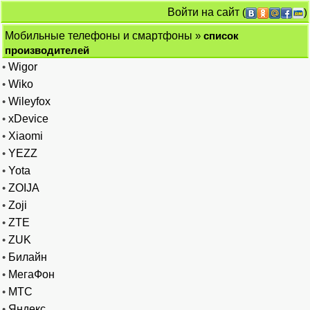
Войти на сайт
(
)
Мобильные телефоны и смартфоны
»
список
производителей
•
Wigor
•
Wiko
•
Wileyfox
•
xDevice
•
Xiaomi
•
YEZZ
•
Yota
•
ZOIJA
•
Zoji
•
ZTE
•
ZUK
•
Билайн
•
МегаФон
•
МТС
•
Яндекс