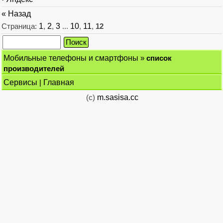
« Назад
Страница:
1
,
2
,
3
...
10
,
11
,
12
Мобильные телефоны и смартфоны
»
список
производителей
Сервисы
|
Главная
(c)
m.sasisa.cc