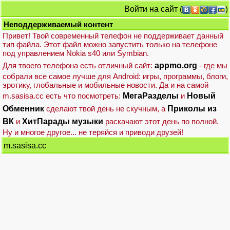
Войти на сайт
(
)
Неподдерживаемый контент
Привет! Твой современный телефон не поддерживает данный
тип файла. Этот файл можно запустить только на телефоне
под управлением Nokia s40 или Symbian.
Для твоего телефона есть отличный сайт:
appmo.org
- где мы
собрали все самое лучше для Android: игры, программы, блоги,
эротику, глобальные и мобильные новости. Да и на самой
m.sasisa.cc есть что посмотреть:
МегаРазделы
и
Новый
Обменник
сделают твой день не скучным, а
Приколы из
ВК
и
ХитПарады музыки
раскачают этот день по полной.
Ну и многое другое... не теряйся и приводи друзей!
m.sasisa.cc