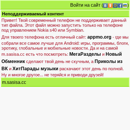
Войти на сайт
(
)
Неподдерживаемый контент
Привет! Твой современный телефон не поддерживает данный
тип файла. Этот файл можно запустить только на телефоне
под управлением Nokia s40 или Symbian.
Для твоего телефона есть отличный сайт:
appmo.org
- где мы
собрали все самое лучше для Android: игры, программы, блоги,
эротику, глобальные и мобильные новости. Да и на самой
m.sasisa.cc есть что посмотреть:
МегаРазделы
и
Новый
Обменник
сделают твой день не скучным, а
Приколы из
ВК
и
ХитПарады музыки
раскачают этот день по полной.
Ну и многое другое... не теряйся и приводи друзей!
m.sasisa.cc