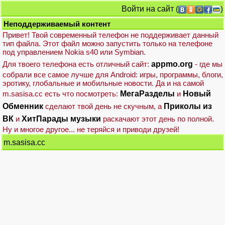
Войти на сайт
(
)
Неподдерживаемый контент
Привет! Твой современный телефон не поддерживает данный
тип файла. Этот файл можно запустить только на телефоне
под управлением Nokia s40 или Symbian.
Для твоего телефона есть отличный сайт:
appmo.org
- где мы
собрали все самое лучше для Android: игры, программы, блоги,
эротику, глобальные и мобильные новости. Да и на самой
m.sasisa.cc есть что посмотреть:
МегаРазделы
и
Новый
Обменник
сделают твой день не скучным, а
Приколы из
ВК
и
ХитПарады музыки
раскачают этот день по полной.
Ну и многое другое... не теряйся и приводи друзей!
m.sasisa.cc