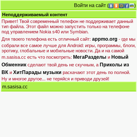
Войти на сайт
(
)
Неподдерживаемый контент
Привет! Твой современный телефон не поддерживает данный
тип файла. Этот файл можно запустить только на телефоне
под управлением Nokia s40 или Symbian.
Для твоего телефона есть отличный сайт:
appmo.org
- где мы
собрали все самое лучше для Android: игры, программы, блоги,
эротику, глобальные и мобильные новости. Да и на самой
m.sasisa.cc есть что посмотреть:
МегаРазделы
и
Новый
Обменник
сделают твой день не скучным, а
Приколы из
ВК
и
ХитПарады музыки
раскачают этот день по полной.
Ну и многое другое... не теряйся и приводи друзей!
m.sasisa.cc