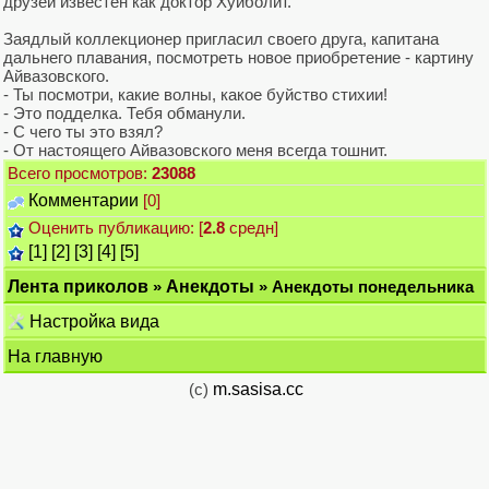
друзей известен как доктор Хуйболит.
Заядлый коллекционер пригласил своего друга, капитана
дальнего плавания, посмотреть новое приобретение - картину
Айвазовского.
- Ты посмотри, какие волны, какое буйство стихии!
- Это подделка. Тебя обманули.
- С чего ты это взял?
- От настоящего Айвазовского меня всегда тошнит.
Всего просмотров:
23088
Комментарии
[0]
Оценить публикацию: [
2.8
средн]
[1]
[2]
[3]
[4]
[5]
Лента приколов
»
Анекдоты
» Анекдоты понедельника
Настройка вида
На главную
(c)
m.sasisa.cc