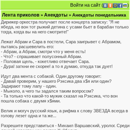
Войти на сайт
(
)
Лента приколов
»
Анекдоты
» Анекдоты понедельника
Дирижер оркестра получает после концерта записку: "Я не
ябеда, но вон тот рыжий детина с усами бьет в барабан только
тогда, когда вы на него смотрите!"
Лежат Абрам и Сара в постели, Сара заигрывет с Абрамом,
пытаясь расшевелить его:
- Абрам, а Абрам, смотри что у меня есть!
- Что? - спрашивает полусонный Абрам.
- Половая щель, - кокетливо отвечает Сара.
- Дура! заткни ее скорее! а то я думаю, откуда так дует!
Идут два мента с собакой. Один другому говорит:
- Давай проверим, у нашего Рэксика два х$я или один?
Задирают тому лапу - один.
- Мыколо, а чего ты задался таким вопросом?
- Та только что какой-то мужик сказал на Рэксика, что вон
пошла собака с двумя х$ями.
Велик и могуч русский язык, а рифма к слову ЗВЕЗДА всегда в
голову лезет одна и та же...
Разрешите представиться - Михаил Варшавский, уролог. Среди