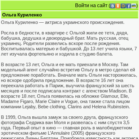
Войти на сайт
(
)
Ольга Куриленко
Ольга Куриленко — актриса украинского происхождения.
Росла в бедности, в квартире с Ольгой жили ее тетя, дядя,
бабушка, дедушка и двоюродный брат. Мать русская, отец
украинец. Родители развелись вскоре после рождения.
Воспитывалась матерью и бабушкой. До 13 лет учила языки, 7
лет изучала фортепьяно и ходила в студию балета.
В возрасте 13 лет, Ольга и ее мать приехали в Москву. Там
модельный агент случайно встретив Ольгу в метро сделал ей
предложение поработать. Вначале мать Ольги насторожилась,
но вскоре одобрила предложение. В возрасте 16 лет она
переехала работать в Париж, выучила французский за шесть
месяцев и после подписала контракт с агенством Madison. В
возрасте 18 лет, Ольга появилась на обложке Glamour, Elle,
Madame Figaro, Marie Claire и Vogue, она также стала лицом
компании Lejaby, Bebe clothing, Clarins and Helena Rubinstein.
В 1999, Ольга вышла замуж за своего друга, французского
фотографа Седрика ван Моля и развелась с ним спустя 3,5
года. Первый опыт в кино — главная роль в малобюджетном
эротическом фильме L’Annulaire (2005) французского
режиссера Дианы Бертран. Приобрела известность как актриса