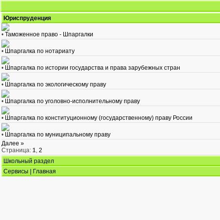
Юриспруденция
•
Таможенное право - Шпаргалки
•
Шпаргалка по нотариату
•
Шпаргалка по истории государства и права зарубежных стран
•
Шпаргалка по экологическому праву
•
Шпаргалка по уголовно-исполнительному праву
•
Шпаргалка по конституционному (государственному) праву России
•
Шпаргалка по муниципальному праву
Далее »
Страница:
1
,
2
Школьный раздел
Сервисы
|
Главная