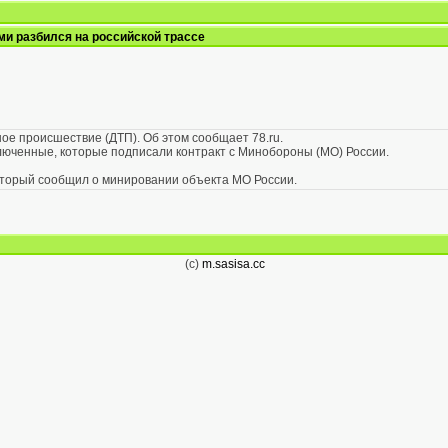
и разбился на российской трассе
е происшествие (ДТП). Об этом сообщает 78.ru.
ключенные, которые подписали контракт с Минобороны (МО) России.
оторый сообщил о минировании объекта МО России.
(c)
m.sasisa.cc