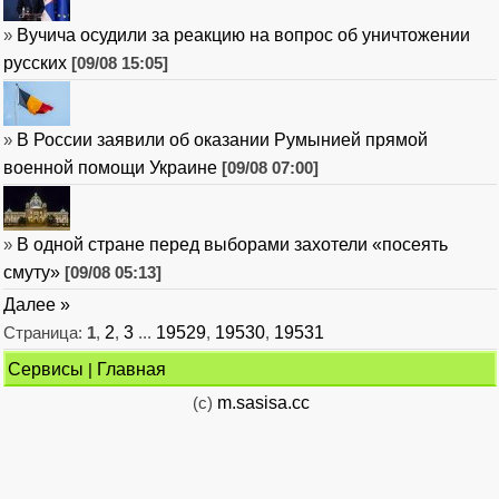
»
Вучича осудили за реакцию на вопрос об уничтожении
русских
[09/08 15:05]
»
В России заявили об оказании Румынией прямой
военной помощи Украине
[09/08 07:00]
»
В одной стране перед выборами захотели «посеять
смуту»
[09/08 05:13]
Далее »
Страница:
1
,
2
,
3
...
19529
,
19530
,
19531
Сервисы
|
Главная
(c)
m.sasisa.cc