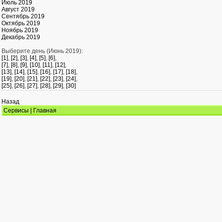
Июль 2019
Август 2019
Сентябрь 2019
Октябрь 2019
Ноябрь 2019
Декабрь 2019
Выберите день (Июнь 2019):
[1]
,
[2]
,
[3]
,
[4]
,
[5]
,
[6]
,
[7]
,
[8]
,
[9]
,
[10]
,
[11]
,
[12]
,
[13]
,
[14]
,
[15]
,
[16]
,
[17]
,
[18]
,
[19]
,
[20]
,
[21]
,
[22]
,
[23]
,
[24]
,
[25]
,
[26]
,
[27]
,
[28]
,
[29]
,
[30]
Назад
Сервисы
|
Главная