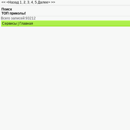
<<
<Назад
1
,
2
,
3
,
4
,
5
Далее>
>>
Поиск
ТОП приколы!
Всего записей:93212
Сервисы
|
Главная