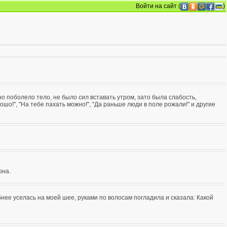
Войти на сайт
(
)
о поболело тело, не было сил вставать утром, зато была слабость,
ошо!", "На тебе пахать можно!", "Да раньше люди в поле рожали!" и другие
она.
бнее уселась на моей шее, руками по волосам погладила и сказала: Какой