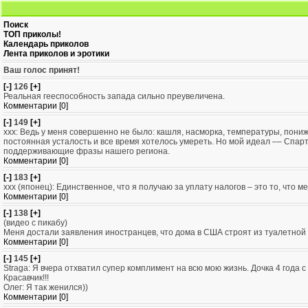
Поиск
ТОП приколы!
Календарь приколов
Лента приколов и эротики
Ваш голос принят!
[-]
126
[+]
Реальная гееспособность запада сильно преувеличена.
Комментарии [0]
[-]
149
[+]
ххх: Ведь у меня совершенно не было: кашля, насморка, температуры, пониж
постоянная усталость и все время хотелось умереть. Но мой идеал –– Спарта,
поддерживающие фразы нашего региона.
Комментарии [0]
[-]
183
[+]
xxx (японец): Единственное, что я получаю за уплату налогов – это то, что 
Комментарии [0]
[-]
138
[+]
(видео с пикабу)
Меня достали заявления иностранцев, что дома в США строят из туалетной 
Комментарии [0]
[-]
145
[+]
Straga: Я вчера отхватил супер комплимент на всю мою жизнь. Дочка 4 года 
Красавчик!!!
Олег: Я так женился))
Комментарии [0]