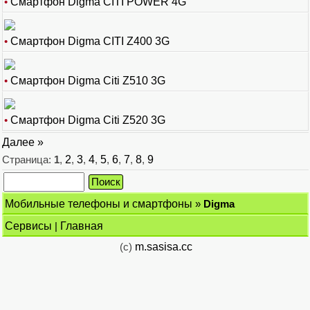
•
Смартфон Digma CITI POWER 4G
•
Смартфон Digma CITI Z400 3G
•
Смартфон Digma Citi Z510 3G
•
Смартфон Digma Citi Z520 3G
Далее »
Страница:
1
,
2
,
3
,
4
,
5
,
6
,
7
,
8
,
9
Мобильные телефоны и смартфоны
»
Digma
Сервисы
|
Главная
(c)
m.sasisa.cc