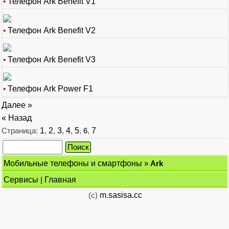
•
Телефон Ark Benefit V1
•
Телефон Ark Benefit V2
•
Телефон Ark Benefit V3
•
Телефон Ark Power F1
Далее »
« Назад
Страница:
1
,
2
,
3
,
4
,
5
,
6
,
7
Мобильные телефоны и смартфоны
»
Ark
Сервисы
|
Главная
(c)
m.sasisa.cc