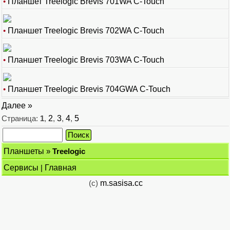
•
Планшет Treelogic Brevis 701WA C-Touch
•
Планшет Treelogic Brevis 702WA C-Touch
•
Планшет Treelogic Brevis 703WA C-Touch
•
Планшет Treelogic Brevis 704GWA C-Touch
Далее »
Страница:
1
,
2
,
3
,
4
,
5
Планшеты
»
Treelogic
Сервисы
|
Главная
(c)
m.sasisa.cc