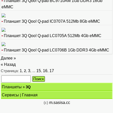
•
Планшет 3Q Qoo! Q-pad BC9710AM 1Gb DDR3 16Gb
eMMC
•
Планшет 3Q Qoo! Q-pad IC0707A 512Mb 8Gb eMMC
•
Планшет 3Q Qoo! Q-pad LC0705A 512Mb 4Gb eMMC
•
Планшет 3Q Qoo! Q-pad LC0706B 1Gb DDR3 4Gb eMMC
Далее »
« Назад
Страница:
1
,
2
,
3
, ...
15
,
16
,
17
Планшеты
»
3Q
Сервисы
|
Главная
(c)
m.sasisa.cc