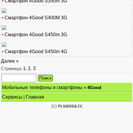
•
Смартфон 4Good S350m 3G
•
Смартфон 4Good S400M 3G
•
Смартфон 4Good S450m 3G
•
Смартфон 4Good S450m 4G
Далее »
Страница:
1
,
2
,
3
Мобильные телефоны и смартфоны
»
4Good
Сервисы
|
Главная
(c)
m.sasisa.cc