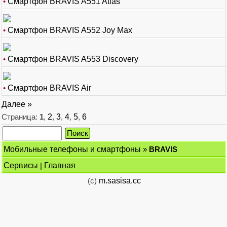
•
Смартфон BRAVIS A551 Atlas
•
Смартфон BRAVIS A552 Joy Max
•
Смартфон BRAVIS A553 Discovery
•
Смартфон BRAVIS Air
Далее »
Страница:
1
,
2
,
3
,
4
,
5
,
6
Мобильные телефоны и смартфоны
»
BRAVIS
Сервисы
|
Главная
(c)
m.sasisa.cc