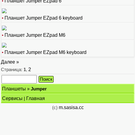
•
Планшет Jumper EZpad 6
•
Планшет Jumper EZpad 6 keyboard
•
Планшет Jumper EZpad M6
•
Планшет Jumper EZpad M6 keyboard
Далее »
Страница:
1
,
2
Планшеты
»
Jumper
Сервисы
|
Главная
(c)
m.sasisa.cc