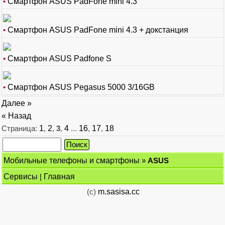
•
Смартфон ASUS PadFone mini 4.3
•
Смартфон ASUS PadFone mini 4.3 + докстанция
•
Смартфон ASUS Padfone S
•
Смартфон ASUS Pegasus 5000 3/16GB
Далее »
« Назад
Страница:
1
,
2
,
3
,
4
...
16
,
17
,
18
Мобильные телефоны и смартфоны
»
ASUS
Сервисы
|
Главная
(c)
m.sasisa.cc