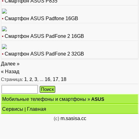
•
Смартфон ASUS P835
•
Смартфон ASUS Padfone 16GB
•
Смартфон ASUS PadFone 2 16GB
•
Смартфон ASUS PadFone 2 32GB
Далее »
« Назад
Страница:
1
,
2
,
3
, ...
16
,
17
,
18
Мобильные телефоны и смартфоны
»
ASUS
Сервисы
|
Главная
(c)
m.sasisa.cc