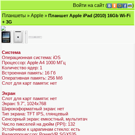
Войти на сайт
(
)
Планшеты
»
Apple
»
Планшет Apple iPad (2010) 16Gb Wi-Fi
+ 3G
Система
Операционная система: iOS
Процессор: Apple A4 1000 МГц
Количество ядер: 1
Встроенная память: 16 Гб
Оперативная память: 256 Мб
Слот для карт памяти: нет
Экран
Слот для карт памяти: нет
Экран: 9.7", 1024x768
Широкоформатный экран: нет
Тип экрана: TFT IPS, глянцевый
Сенсорный экран: емкостный, мультитач
Число пикселей на дюйм (PPI): 132
Устойчивое к царапинам стекло: есть
Видеопроцессор: PowerVR SGX535