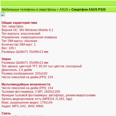
Мобильные телефоны и смартфоны
»
ASUS
»
Смартфон ASUS P320
Общие характеристики
Тип: смартфон
Версия ОС: MS Windows Mobile 6.1
Тип корпуса: классический
Управление: навигационная клавиша
Тип SIM-карты: обычная
Количество SIM-карт: 1
Вес: 105 г
Размеры (ШxВxТ): 55x99x13 мм
Экран
Размеры (ШxВxТ): 55x99x13 мм
Тип экрана: цветной TFT, 65.54 тыс цветов, сенсорный
Диагональ: 2.6 дюйм.
Размер изображения: 320x240
Число пикселей на дюйм (PPI): 154
Мультимедийные возможности
Число пикселей на дюйм (PPI): 154
Тыловая фотокамера: 2 МП, 1600x1200
Функции тыловой фотокамеры: автофокус, режим макросъемки
Запись видеороликов: есть (MPEG4, H.263, 3gp)
Макс. разрешение видео: 176x144
Аудио: MP3, AAC, WAV, WMA
Связь