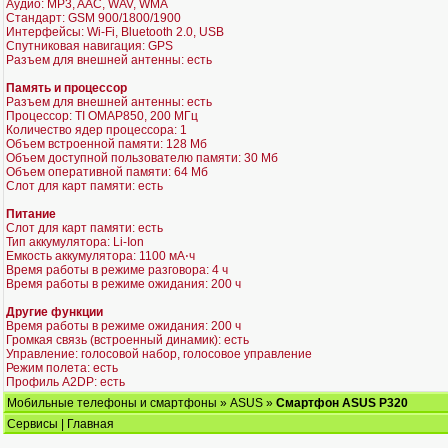
Аудио: MP3, AAC, WAV, WMA
Стандарт: GSM 900/1800/1900
Интерфейсы: Wi-Fi, Bluetooth 2.0, USB
Спутниковая навигация: GPS
Разъем для внешней антенны: есть
Память и процессор
Разъем для внешней антенны: есть
Процессор: TI OMAP850, 200 МГц
Количество ядер процессора: 1
Объем встроенной памяти: 128 Мб
Объем доступной пользователю памяти: 30 Мб
Объем оперативной памяти: 64 Мб
Слот для карт памяти: есть
Питание
Слот для карт памяти: есть
Тип аккумулятора: Li-Ion
Емкость аккумулятора: 1100 мА⋅ч
Время работы в режиме разговора: 4 ч
Время работы в режиме ожидания: 200 ч
Другие функции
Время работы в режиме ожидания: 200 ч
Громкая связь (встроенный динамик): есть
Управление: голосовой набор, голосовое управление
Режим полета: есть
Профиль A2DP: есть
Мобильные телефоны и смартфоны
»
ASUS
»
Смартфон ASUS P320
Сервисы
|
Главная