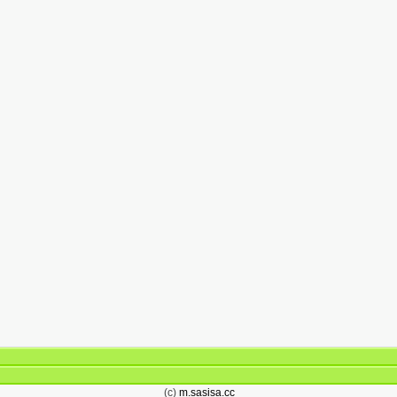
(c)
m.sasisa.cc