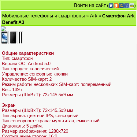
Войти на сайт
(
)
Мобильные телефоны и смартфоны
»
Ark
»
Смартфон Ark
Benefit A3
Общие характеристики
Тип: смартфон
Версия ОС: Android 5.0
Тип корпуса: классический
Управление: сенсорные кнопки
Количество SIM-карт: 2
Режим работы нескольких SIM-карт: попеременный
Вес: 139 г
Размеры (ШxВxТ): 73x145.5x9 мм
Экран
Размеры (ШxВxТ): 73x145.5x9 мм
Тип экрана: цветной IPS, сенсорный
Тип сенсорного экрана: мультитач, емкостный
Диагональ: 5 дюйм.
Размер изображения: 1280x720
Соотношение сторон: 16:9