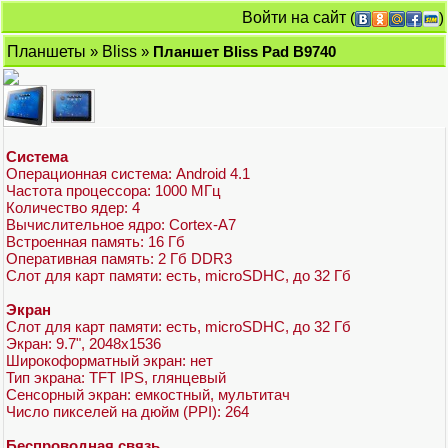
Войти на сайт
(
)
Планшеты
»
Bliss
»
Планшет Bliss Pad B9740
Система
Операционная система: Android 4.1
Частота процессора: 1000 МГц
Количество ядер: 4
Вычислительное ядро: Cortex-A7
Встроенная память: 16 Гб
Оперативная память: 2 Гб DDR3
Слот для карт памяти: есть, microSDHC, до 32 Гб
Экран
Слот для карт памяти: есть, microSDHC, до 32 Гб
Экран: 9.7", 2048x1536
Широкоформатный экран: нет
Тип экрана: TFT IPS, глянцевый
Сенсорный экран: емкостный, мультитач
Число пикселей на дюйм (PPI): 264
Беспроводная связь