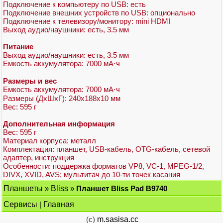
Подключение к компьютеру по USB: есть
Подключение внешних устройств по USB: опционально
Подключение к телевизору/монитору: mini HDMI
Выход аудио/наушники: есть, 3.5 мм
Питание
Выход аудио/наушники: есть, 3.5 мм
Емкость аккумулятора: 7000 мА⋅ч
Размеры и вес
Емкость аккумулятора: 7000 мА⋅ч
Размеры (ДхШхГ): 240x188x10 мм
Вес: 595 г
Дополнительная информация
Вес: 595 г
Материал корпуса: металл
Комплектация: планшет, USB-кабель, OTG-кабель, сетевой
адаптер, инструкция
Особенности: поддержка форматов VP8, VC-1, MPEG-1/2,
DIVX, XVID, AVS; мультитач до 10-ти точек касания
Планшеты
»
Bliss
»
Планшет Bliss Pad B9740
Сервисы
|
Главная
(c)
m.sasisa.cc