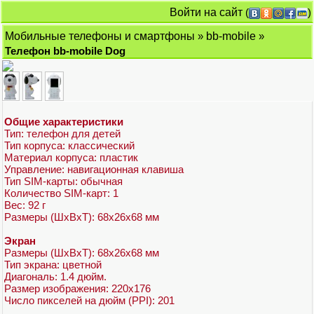
Войти на сайт
(
)
Мобильные телефоны и смартфоны
»
bb-mobile
»
Телефон bb-mobile Dog
Общие характеристики
Тип: телефон для детей
Тип корпуса: классический
Материал корпуса: пластик
Управление: навигационная клавиша
Тип SIM-карты: обычная
Количество SIM-карт: 1
Вес: 92 г
Размеры (ШxВxТ): 68x26x68 мм
Экран
Размеры (ШxВxТ): 68x26x68 мм
Тип экрана: цветной
Диагональ: 1.4 дюйм.
Размер изображения: 220x176
Число пикселей на дюйм (PPI): 201