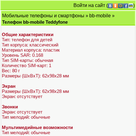
Войти на сайт
(
)
Мобильные телефоны и смартфоны
»
bb-mobile
»
Телефон bb-mobile Teddyfone
Общие характеристики
Тип: телефон для детей
Тип корпуса: классический
Материал корпуса: пластик
Уровень SAR: 0.168
Тип SIM-карты: обычная
Количество SIM-карт: 1
Вес: 80 г
Размеры (ШxВxТ): 62x98x28 мм
Экран
Размеры (ШxВxТ): 62x98x28 мм
Экран: отсутствует
Звонки
Экран: отсутствует
Тип мелодий: обычные
Мультимедийные возможности
Тип мелодий: обычные