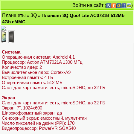
Войти на сайт
(
)
Планшеты
»
3Q
»
Планшет 3Q Qoo! Lite AC0731B 512Mb
4Gb eMMC
Система
Операционная система: Android 4.1
Процессор: Action ATM7021A 1300 МГц
Количество ядер: 2
Вычислительное ядро: Cortex-A9
Встроенная память: 4 ГБ
Оперативная память: 512 МБ
Слот для карт памяти: есть, microSDHC, до 32 ГБ
Экран
Слот для карт памяти: есть, microSDHC, до 32 ГБ
Экран: 7", 1024x600
Широкоформатный экран: да
Сенсорный экран: емкостный, мультитач
Число пикселей на дюйм (PPI): 170
Видеопроцессор: PowerVR SGX540