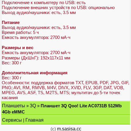
Подключение к компьютеру по USB: есть
Подключение внешних устройств по USB: опционально
Выход аудио/наушники: есть, 3.5 мм
Питание
Выход аудио/наушники: есть, 3.5 мм
Время работы: 5 ч
Емкость аккумулятора: 2700 мА⋅ч
Размеры и вес
Емкость аккумулятора: 2700 мА⋅ч
Размеры (ДхШхГ): 192x117x11 мм
Вес: 300 г
Дополнительная информация
Вес: 300 г
Особенности: поддержка форматов TXT, EPUB, PDF, JPG, GIF,
PNG; AVI, RM, RMVB, M4V, DIVX, XVID, FLV, 3GP, DAT, VOB,
MPEG, AVS, ASF, TS, M2TS, MTS; мультитач до 5-ти точек
касания
Планшеты
»
3Q
»
Планшет 3Q Qoo! Lite AC0731B 512Mb
4Gb eMMC
Сервисы
|
Главная
(c)
m.sasisa.cc