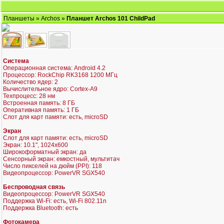
Планшеты
»
Archos
»
Планшет Archos 101 ChildPad
Система
Операционная система: Android 4.2
Процессор: RockChip RK3168 1200 МГц
Количество ядер: 2
Вычислительное ядро: Cortex-A9
Техпроцесс: 28 нм
Встроенная память: 8 ГБ
Оперативная память: 1 ГБ
Слот для карт памяти: есть, microSD
Экран
Слот для карт памяти: есть, microSD
Экран: 10.1", 1024x600
Широкоформатный экран: да
Сенсорный экран: емкостный, мультитач
Число пикселей на дюйм (PPI): 118
Видеопроцессор: PowerVR SGX540
Беспроводная связь
Видеопроцессор: PowerVR SGX540
Поддержка Wi-Fi: есть, Wi-Fi 802.11n
Поддержка Bluetooth: есть
Фотокамера