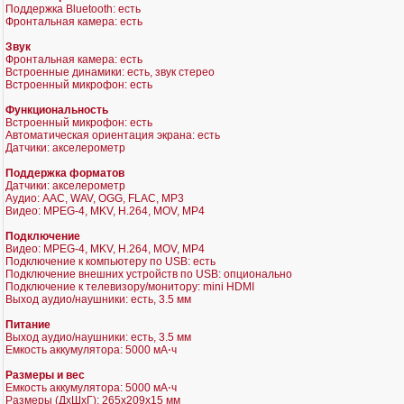
Поддержка Bluetooth: есть
Фронтальная камера: есть
Звук
Фронтальная камера: есть
Встроенные динамики: есть, звук стерео
Встроенный микрофон: есть
Функциональность
Встроенный микрофон: есть
Автоматическая ориентация экрана: есть
Датчики: акселерометр
Поддержка форматов
Датчики: акселерометр
Аудио: AAC, WAV, OGG, FLAC, MP3
Видео: MPEG-4, MKV, H.264, MOV, MP4
Подключение
Видео: MPEG-4, MKV, H.264, MOV, MP4
Подключение к компьютеру по USB: есть
Подключение внешних устройств по USB: опционально
Подключение к телевизору/монитору: mini HDMI
Выход аудио/наушники: есть, 3.5 мм
Питание
Выход аудио/наушники: есть, 3.5 мм
Емкость аккумулятора: 5000 мА⋅ч
Размеры и вес
Емкость аккумулятора: 5000 мА⋅ч
Размеры (ДхШхГ): 265x209x15 мм