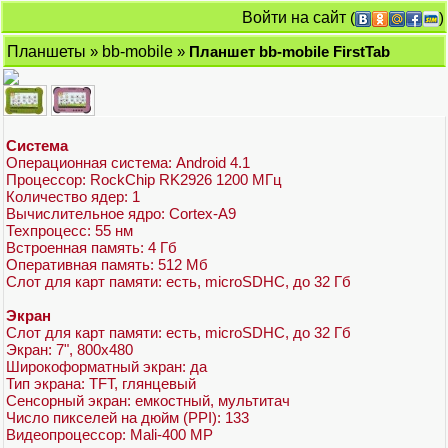
Войти на сайт
(
)
Планшеты
»
bb-mobile
»
Планшет bb-mobile FirstTab
Система
Операционная система: Android 4.1
Процессор: RockChip RK2926 1200 МГц
Количество ядер: 1
Вычислительное ядро: Cortex-A9
Техпроцесс: 55 нм
Встроенная память: 4 Гб
Оперативная память: 512 Мб
Слот для карт памяти: есть, microSDHC, до 32 Гб
Экран
Слот для карт памяти: есть, microSDHC, до 32 Гб
Экран: 7", 800x480
Широкоформатный экран: да
Тип экрана: TFT, глянцевый
Сенсорный экран: емкостный, мультитач
Число пикселей на дюйм (PPI): 133
Видеопроцессор: Mali-400 MP