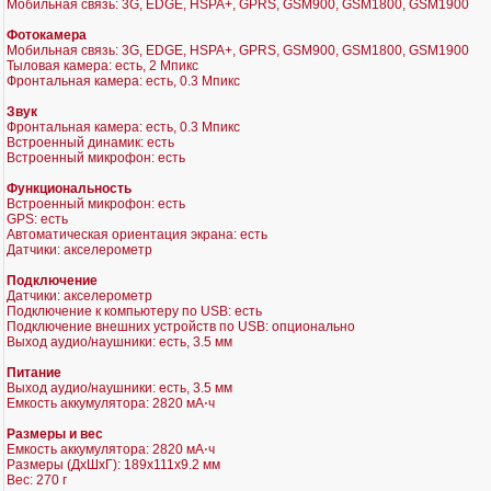
Мобильная связь: 3G, EDGE, HSPA+, GPRS, GSM900, GSM1800, GSM1900
Фотокамера
Мобильная связь: 3G, EDGE, HSPA+, GPRS, GSM900, GSM1800, GSM1900
Тыловая камера: есть, 2 Мпикс
Фронтальная камера: есть, 0.3 Мпикс
Звук
Фронтальная камера: есть, 0.3 Мпикс
Встроенный динамик: есть
Встроенный микрофон: есть
Функциональность
Встроенный микрофон: есть
GPS: есть
Автоматическая ориентация экрана: есть
Датчики: акселерометр
Подключение
Датчики: акселерометр
Подключение к компьютеру по USB: есть
Подключение внешних устройств по USB: опционально
Выход аудио/наушники: есть, 3.5 мм
Питание
Выход аудио/наушники: есть, 3.5 мм
Емкость аккумулятора: 2820 мА⋅ч
Размеры и вес
Емкость аккумулятора: 2820 мА⋅ч
Размеры (ДхШхГ): 189x111x9.2 мм
Вес: 270 г