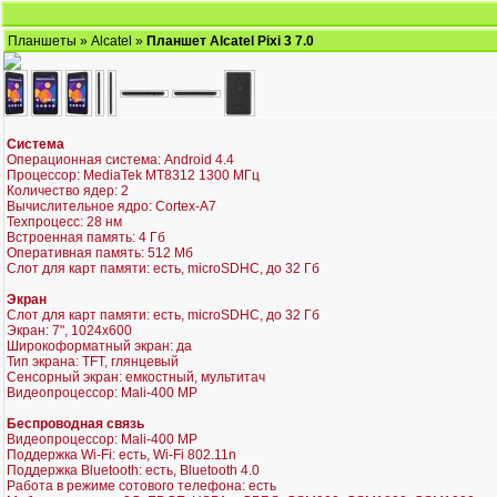
Планшеты
»
Alcatel
»
Планшет Alcatel Pixi 3 7.0
Система
Операционная система: Android 4.4
Процессор: MediaTek MT8312 1300 МГц
Количество ядер: 2
Вычислительное ядро: Cortex-A7
Техпроцесс: 28 нм
Встроенная память: 4 Гб
Оперативная память: 512 Мб
Слот для карт памяти: есть, microSDHC, до 32 Гб
Экран
Слот для карт памяти: есть, microSDHC, до 32 Гб
Экран: 7", 1024x600
Широкоформатный экран: да
Тип экрана: TFT, глянцевый
Сенсорный экран: емкостный, мультитач
Видеопроцессор: Mali-400 MP
Беспроводная связь
Видеопроцессор: Mali-400 MP
Поддержка Wi-Fi: есть, Wi-Fi 802.11n
Поддержка Bluetooth: есть, Bluetooth 4.0
Работа в режиме сотового телефона: есть