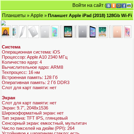
Войти на сайт
(
)
Планшеты
»
Apple
»
Планшет Apple iPad (2018) 128Gb Wi-Fi
Система
Операционная система: iOS
Процессор: Apple A10 2340 МГц
Количество ядер: 4
Вычислительное ядро: ARM8
Техпроцесс: 16 нм
Встроенная память: 128 Гб
Оперативная память: 2 Гб DDR3
Слот для карт памяти: нет
Экран
Слот для карт памяти: нет
Экран: 9.7", 2048x1536
Широкоформатный экран: нет
Тип экрана: TFT IPS, глянцевый
Сенсорный экран: емкостный, мультитач
Число пикселей на дюйм (PPI): 264
Устойчивое к царапинам стекло: есть