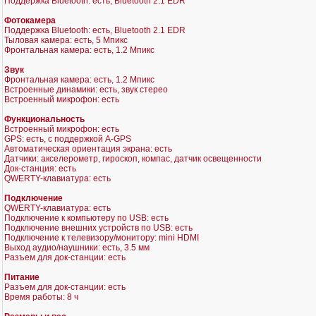
Поддержка Bluetooth: есть, Bluetooth 2.1 EDR
Фотокамера
Поддержка Bluetooth: есть, Bluetooth 2.1 EDR
Тыловая камера: есть, 5 Мпикс
Фронтальная камера: есть, 1.2 Мпикс
Звук
Фронтальная камера: есть, 1.2 Мпикс
Встроенные динамики: есть, звук стерео
Встроенный микрофон: есть
Функциональность
Встроенный микрофон: есть
GPS: есть, с поддержкой A-GPS
Автоматическая ориентация экрана: есть
Датчики: акселерометр, гироскоп, компас, датчик освещенности
Док-станция: есть
QWERTY-клавиатура: есть
Подключение
QWERTY-клавиатура: есть
Подключение к компьютеру по USB: есть
Подключение внешних устройств по USB: есть
Подключение к телевизору/монитору: mini HDMI
Выход аудио/наушники: есть, 3.5 мм
Разъем для док-станции: есть
Питание
Разъем для док-станции: есть
Время работы: 8 ч