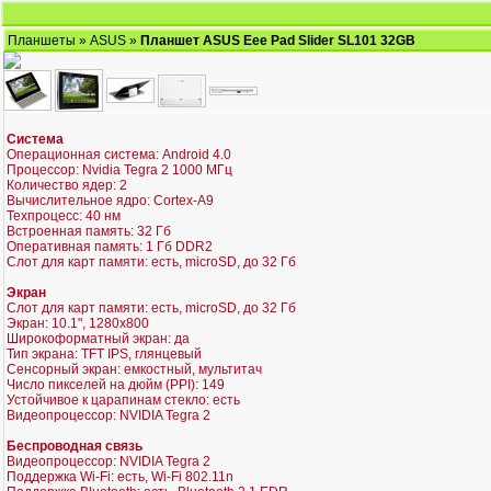
Планшеты
»
ASUS
»
Планшет ASUS Eee Pad Slider SL101 32GB
Система
Операционная система: Android 4.0
Процессор: Nvidia Tegra 2 1000 МГц
Количество ядер: 2
Вычислительное ядро: Cortex-A9
Техпроцесс: 40 нм
Встроенная память: 32 Гб
Оперативная память: 1 Гб DDR2
Слот для карт памяти: есть, microSD, до 32 Гб
Экран
Слот для карт памяти: есть, microSD, до 32 Гб
Экран: 10.1", 1280x800
Широкоформатный экран: да
Тип экрана: TFT IPS, глянцевый
Сенсорный экран: емкостный, мультитач
Число пикселей на дюйм (PPI): 149
Устойчивое к царапинам стекло: есть
Видеопроцессор: NVIDIA Tegra 2
Беспроводная связь
Видеопроцессор: NVIDIA Tegra 2
Поддержка Wi-Fi: есть, Wi-Fi 802.11n