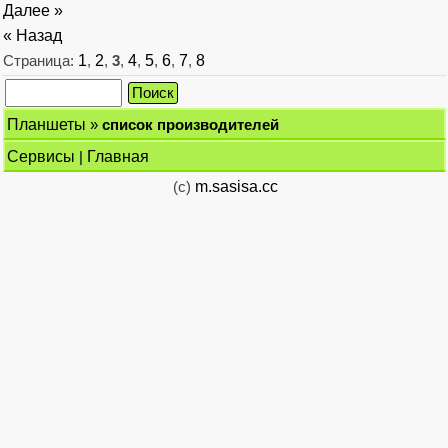
Далее »
« Назад
Страница:
1
,
2
,
3
,
4
,
5
,
6
,
7
,
8
Планшеты
»
список производителей
Сервисы
|
Главная
(c)
m.sasisa.cc