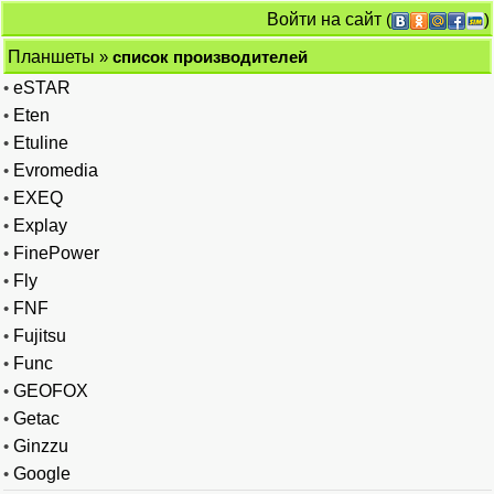
Войти на сайт
(
)
Планшеты
»
список производителей
•
eSTAR
•
Eten
•
Etuline
•
Evromedia
•
EXEQ
•
Explay
•
FinePower
•
Fly
•
FNF
•
Fujitsu
•
Func
•
GEOFOX
•
Getac
•
Ginzzu
•
Google