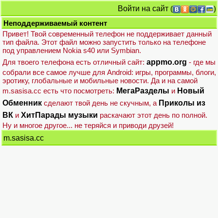
Войти на сайт
(
)
Неподдерживаемый контент
Привет! Твой современный телефон не поддерживает данный
тип файла. Этот файл можно запустить только на телефоне
под управлением Nokia s40 или Symbian.
Для твоего телефона есть отличный сайт:
appmo.org
- где мы
собрали все самое лучше для Android: игры, программы, блоги,
эротику, глобальные и мобильные новости. Да и на самой
m.sasisa.cc есть что посмотреть:
МегаРазделы
и
Новый
Обменник
сделают твой день не скучным, а
Приколы из
ВК
и
ХитПарады музыки
раскачают этот день по полной.
Ну и многое другое... не теряйся и приводи друзей!
m.sasisa.cc