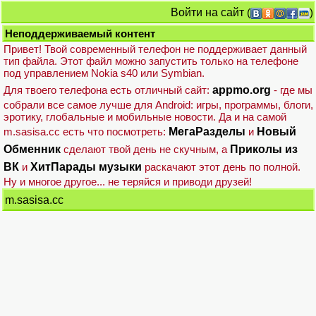
Войти на сайт
(
)
Неподдерживаемый контент
Привет! Твой современный телефон не поддерживает данный
тип файла. Этот файл можно запустить только на телефоне
под управлением Nokia s40 или Symbian.
Для твоего телефона есть отличный сайт:
appmo.org
- где мы
собрали все самое лучше для Android: игры, программы, блоги,
эротику, глобальные и мобильные новости. Да и на самой
m.sasisa.cc есть что посмотреть:
МегаРазделы
и
Новый
Обменник
сделают твой день не скучным, а
Приколы из
ВК
и
ХитПарады музыки
раскачают этот день по полной.
Ну и многое другое... не теряйся и приводи друзей!
m.sasisa.cc