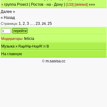
»
группа Proect ( Ростов - на - Дону )
[133] [deleted]
»»»
Далее »
« Назад
Страница:
1
,
2
,
3
... ,
23
,
24
,
25
Модераторы:
felicia
Музыка
» Rap/Hip-Hop/R`n`B
На главную
©
m.sasisa.cc