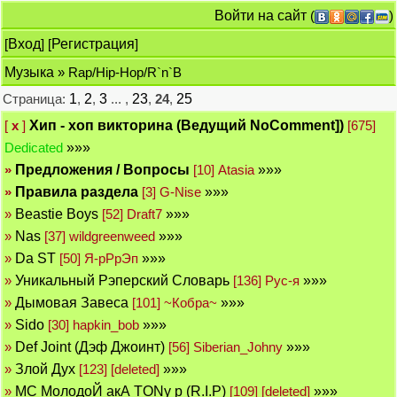
Войти на сайт
(
)
[
Вход
] [
Регистрация
]
Музыка
» Rap/Hip-Hop/R`n`B
Страница:
1
,
2
,
3
... ,
23
,
24
,
25
[
x
]
Хип - хоп викторинa (Ведущий NoComment])
[675]
Dedicated
»»»
»
Предложения / Вопросы
[10] Atasia
»»»
»
Правила раздела
[3] G-Nise
»»»
»
Beastie Boys
[52] Draft7
»»»
»
Nas
[37] wildgreenweed
»»»
»
Da ST
[50] Я-рРрЭп
»»»
»
Уникальный Рэперский Словарь
[136] Рус-я
»»»
»
Дымовая Завеса
[101] ~Кобра~
»»»
»
Sido
[30] hapkin_bob
»»»
»
Def Joint (Дэф Джоинт)
[56] Siberian_Johny
»»»
»
Злой Дух
[123] [deleted]
»»»
»
МС МолодоЙ акА TONy p (R.I.P)
[109] [deleted]
»»»