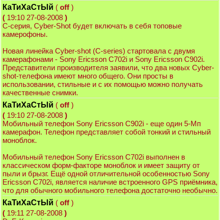
КаТиХаСтЫй
(
off
)
(
19:10 27-08-2008
)
С-серия, Cyber-Shot будет включать в себя топовые
камерофоны.
Новая линейка Cyber-shot (C-series) стартовала с двумя
камерафонами - Sony Ericsson C702i и Sony Ericsson C902i.
Представители производителя заявили, что два новых Cyber-
shot-телефона имеют много общего. Они просты в
использовании, стильные и с их помощью можно получать
качественные снимки.
КаТиХаСтЫй
(
off
)
(
19:10 27-08-2008
)
Мобильный телефон Sony Ericsson С902i - еще один 5-Мп
камерафон. Телефон представляет собой тонкий и стильный
моноблок.
Мобильный телефон Sony Ericsson C702i выполнен в
классическом форм-факторе моноблок и имеет защиту от
пыли и брызг. Ещё одной отличительной особенностью Sony
Ericsson C702i, является наличие встроенного GPS приёмника,
что для обычного мобильного телефона достаточно необычно.
КаТиХаСтЫй
(
off
)
(
19:11 27-08-2008
)