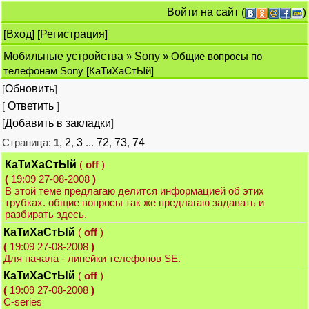
Войти на сайт
(
)
[
Вход
] [
Регистрация
]
Мобильные устройства
»
Sony
» Общие вопросы по
телефонам Sony [КаТиХаСтЫй]
[
Обновить
]
[
Ответить
]
[
Добавить в закладки
]
Страница:
1
,
2
,
3
...
72
,
73
,
74
КаТиХаСтЫй
(
off
)
(
19:09 27-08-2008
)
В этой теме предлагаю делится информацией об этих
трубках. общие вопросы так же предлагаю задавать и
разбирать здесь.
КаТиХаСтЫй
(
off
)
(
19:09 27-08-2008
)
Для начала - линейки телефонов SE.
КаТиХаСтЫй
(
off
)
(
19:09 27-08-2008
)
С-series