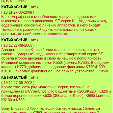
D, F, K - series
КаТиХаСтЫй
(
off
)
(
19:11 27-08-2008
)
K – камерафоны в моноблочном корпусе среднего или
высокого ценового диапазона. SE серии K – модельный ряд,
содержащий основную линейку аппаратов, в него входят
телефоны с различной функциональностью, от самых
простых, до наиболее технологичных.
КаТиХаСтЫй
(
off
)
(
19:12 27-08-2008
)
Аппараты серии K - наиболее массовые, сильные и, так
сказать, "ударные", ведь именно благодаря этой серии SE
обрела второе дыхание и свою нынешнюю популярность.
Младшей моделью является K550i (замена K750i). В среднем
классе к K770i добавились недавние флагманы K790i/K800i,
K810i. Наиболее функциональное сейчас устройство – K850i.
КаТиХаСтЫй
(
off
)
(
19:12 27-08-2008
)
Кроме того, есть ряд моделей К-серии, которые не
принадлежат к CyberShot. Это бюджетные K200i/K220i, K320i и
более дорогие новинки K530i (3G-аналог K550i), K660i (замена
K610i) и K630i.
Sony Ericsson D750i - телефон бизнес-класса. Является
аналогом модели K750i, выпущен по заказу оператора T-