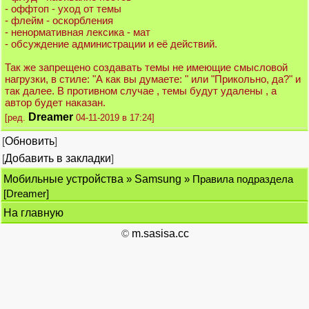
- оффтоп - уход от темы
- флейм - оскорбления
- ненормативная лексика - мат
- обсуждение администрации и её действий.
Так же запрещено создавать темы не имеющие смысловой
нагрузки, в стиле: "А как вы думаете: " или "Прикольно, да?" и
так далее. В противном случае , темы будут удалены , а
автор будет наказан.
Dreamer
[ред.
04-11-2019 в 17:24]
[
Обновить
]
[
Добавить в закладки
]
Мобильные устройства
»
Samsung
» Правила подраздела
[Dreamer]
На главную
©
m.sasisa.cc