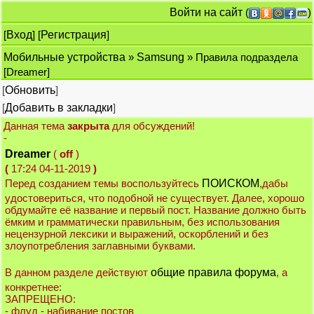
Войти на сайт
(
)
[
Вход
] [
Регистрация
]
Мобильные устройства
»
Samsung
» Правила подраздела
[Dreamer]
[
Обновить
]
[
Добавить в закладки
]
Данная тема
закрыта
для обсуждений!
-
Dreamer
(
off
)
(
17:24 04-11-2019
)
Перед созданием темы воспользуйтесь
ПОИСКОМ
,дабы
удостовериться, что подобной не существует. Далее, хорошо
обдумайте её название и первый пост. Название должно быть
ёмким и грамматически правильным, без использования
нецензурной лексики и выражений, оскорблений и без
злоупотребления заглавными буквами.
В данном разделе действуют
общие правила форума
, а
конкретнее:
ЗАПРЕЩЕНО:
- флуд - набивание постов