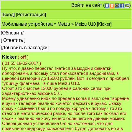
Войти на сайт
(
)
[
Вход
] [
Регистрация
]
Мобильные устройства
»
Meizu
» Meizu U10 [Kicker]
[
Обновить
]
[
Ответить
]
[
Добавить в закладки
]
Kicker
(
off
)
(
01:55 18-02-2017
)
Ну что, я давно перестал гнаться за модой и фанатки
яблофонами, а посему стал пользоваться андроидами, в
ценовой категории до 15000 рублей. Вот и сегодня я приобрел
"убийцу флагмана " в лице Meizu U10.
Стоит это счастье 13000 рублей в салонах связи при
характеристиках айфона 5 s .
Моему удивлению нибыло предела когда я взял сее творение
в руки - телефон реально хочется держать в руках. Скажу
сразу - сомнения были по поводу корпуса - потому что это
стекло в металлической рамке, но после того как поюзал его
часок - реально не хочу ничего большего на данный момент.
Операционная установлена 6-я но кастомная, что для
привычного андроид-пользователя будет дитковато, но а в