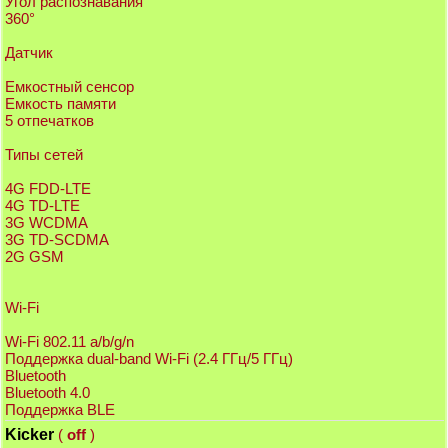
Угол распознавания
360°
Датчик
Емкостный сенсор
Емкость памяти
5 отпечатков
Типы сетей
4G FDD-LTE
4G TD-LTE
3G WCDMA
3G TD-SCDMA
2G GSM
Wi-Fi
Wi-Fi 802.11 a/b/g/n
Поддержка dual-band Wi-Fi (2.4 ГГц/5 ГГц)
Bluetooth
Bluetooth 4.0
Поддержка BLE
Kicker
(
off
)