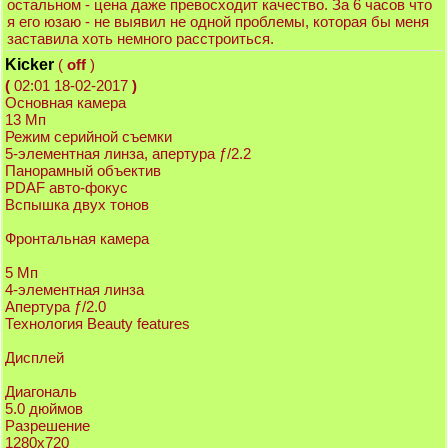
остальном - цена даже превосходит качество. За 6 часов что
я его юзаю - не выявил не одной проблемы, которая бы меня
заставила хоть немного расстроиться.
Kicker
(
off
)
(
02:01 18-02-2017
)
Основная камера
13 Мп
Режим серийной съемки
5-элементная линза, апертура ƒ/2.2
Панорамный объектив
PDAF авто-фокус
Вспышка двух тонов
Фронтальная камера
5 Мп
4-элементная линза
Апертура ƒ/2.0
Технология Beauty features
Дисплей
Диагональ
5.0 дюймов
Разрешение
1280x720