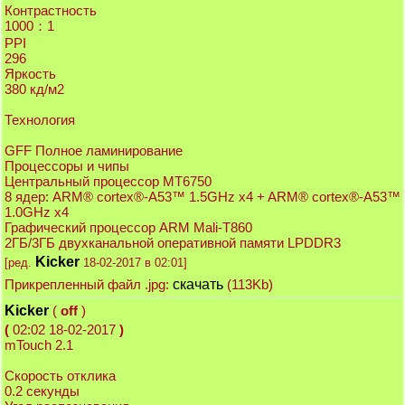
Контрастность
1000：1
PPI
296
Яркость
380 кд/м2
Технология
GFF Полное ламинирование
Процессоры и чипы
Центральный процессор MT6750
8 ядер: ARM® cortex®-A53™ 1.5GHz x4 + ARM® cortex®-A53™
1.0GHz x4
Графический процессор ARM Mali-T860
2ГБ/3ГБ двухканальной оперативной памяти LPDDR3
Kicker
[ред.
18-02-2017 в 02:01]
Прикрепленный файл .jpg:
скачать
(113Kb)
Kicker
(
off
)
(
02:02 18-02-2017
)
mTouch 2.1
Скорость отклика
0.2 секунды