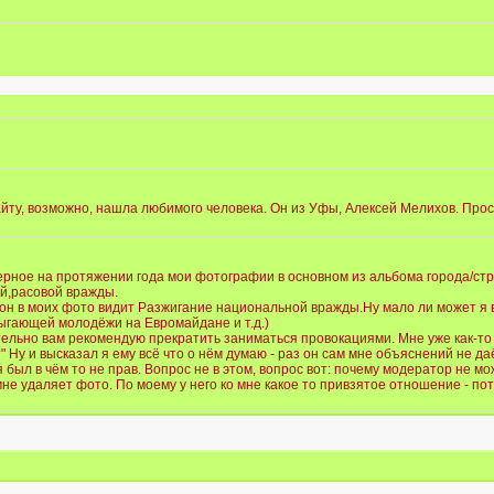
ту, возможно, нашла любимого человека. Он из Уфы, Алексей Мелихов. Прост
рное на протяжении года мои фотографии в основном из альбома города/стр
й,расовой вражды.
 он в моих фото видит Разжигание национальной вражды.Ну мало ли может я в
ыгающей молодëжи на Евромайдане и т.д.)
тельно вам рекомендую прекратить заниматься провокациями. Мне уже как-то
" Ну и высказал я ему всë что о нëм думаю - раз он сам мне объяснений не даë
 я был в чëм то не прав. Вопрос не в этом, вопрос вот: почему модератор не 
мне удаляет фото. По моему у него ко мне какое то привзятое отношение - пот