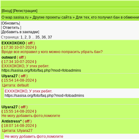
[
Вход
] [
Регистрация
]
О wap.sasisa.ru
»
Другие проекты сайта
» Для тех, кто получил бан в обменн
[
Обновить
]
[
Ответить
]
[
Добавить в закладки
]
Страница:
1
,
2
,
3
...
35
,
36
,
37
ЕХХХОХОХО
(
off
)
(
17:30 10-07-2024
)
Вроде все исправил у кого можно попрасить убрать бан?
outward
(
off
)
(
17:34 10-07-2024
)
ЕХХХОХОХО, У этих ребят.
https://sasisa.org/foto/faq.php?mod=fotoadmins
Ulyara27
(
off
)
(
15:54 14-08-2024
)
Цитата: default
ЕХХХОХОХО, У этих ребят.
https://sasisa.org/foto/faq.php?mod=fotoadmins
Ulyara27
(
off
)
(
15:55 14-08-2024
)
Не могу добавить фото,помогите
Antistress*
(
off
)
(
18:07 14-08-2024
)
Цитата: Ulyara27
Не могу добавить фото,помогите