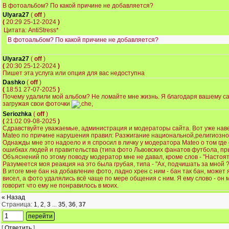
В фотоальбом? По какой причине не добавляется?
Ulyara27
(
off
)
(
20:29 25-12-2024
)
Цитата: AntiStress*
В фотоальбом? По какой причине не добавляется?
Ulyara27
(
off
)
(
20:30 25-12-2024
)
Пишет эта услуга или опция для вас недоступна
Dashko
(
off
)
(
18:51 27-07-2025
)
Почему удалили мой альбом? Не ломайте мне жизнь. Я благодаря вашему сай
загружая свои фоточки
Seriozhka
(
off
)
(
21:02 09-08-2025
)
Сдравствуйте уважаемые, администрация и модераторы сайта. Вот уже наве
Mateo по причине нарушения правил: Разжигание национальной,религиозно
Однажды мне это надоело и я спросил в личку у модератора Mateo о том где
ошибках людей и правительства (типа фото Львовских фанатов футбола, пр
Объяснений по этому поводу модератор мне не давал, кроме слов - "Настоя
Разумеется моя реакция на это была грубая, типа - "Ах, подчишать за мной ?
В итоге мне бан на добавление фото, ладно хрен с ним - бан так бан, может
висел, а фото удалялись всë чаще по мере общения с ним. Я ему слово - он 
говорит что ему не понравилось в моих.
« Назад
Страница:
1
,
2
,
3
...
35
,
36
,
37
[
Ответить
]