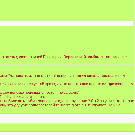
о очень далеко от моей Евпатории. Верните мой альбом, я так старалась,
аны "Украина, грустная картина" переодически удаляются модератором
 своих фото не вижу этой вражды ? По мне так они просто исторические - об
 даже неловко подчищать постоянно за вами."
т, обьяснился сам за него.
может объяснить в чëм именно он увидел нарушение ? Со 2 августа этот вопрос
ому что у других пользователей такие же фото он не удаляет. Но и не