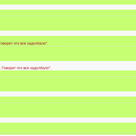
Говорит что все задолбало".
 Говорит что все задолбало".