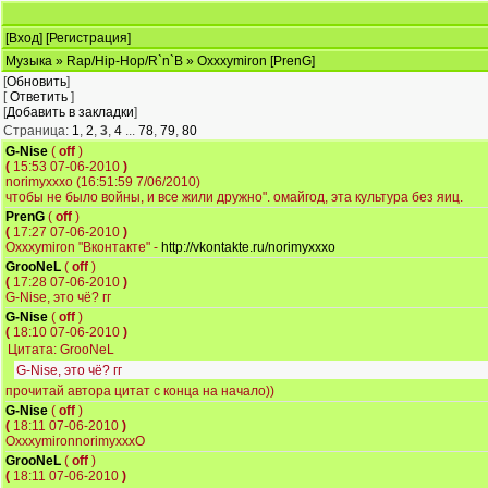
[
Вход
] [
Регистрация
]
Музыка
»
Rap/Hip-Hop/R`n`B
» Oxxxymiron [PrenG]
[
Обновить
]
[
Ответить
]
[
Добавить в закладки
]
Страница:
1
,
2
,
3
,
4
...
78
,
79
,
80
G-Nise
(
off
)
(
15:53 07-06-2010
)
norimyxxxo (16:51:59 7/06/2010)
чтобы не было войны, и все жили дружно". омайгод, эта культура без яиц.
PrenG
(
off
)
(
17:27 07-06-2010
)
Oxxxymiron "Вконтакте" -
http://vkontakte.ru/norimyxxxo
GrooNeL
(
off
)
(
17:28 07-06-2010
)
G-Nise, это чё? гг
G-Nise
(
off
)
(
18:10 07-06-2010
)
Цитата: GrooNeL
G-Nise, это чё? гг
прочитай автора цитат с конца на начало))
G-Nise
(
off
)
(
18:11 07-06-2010
)
OxxxymironnorimyxxxO
GrooNeL
(
off
)
(
18:11 07-06-2010
)