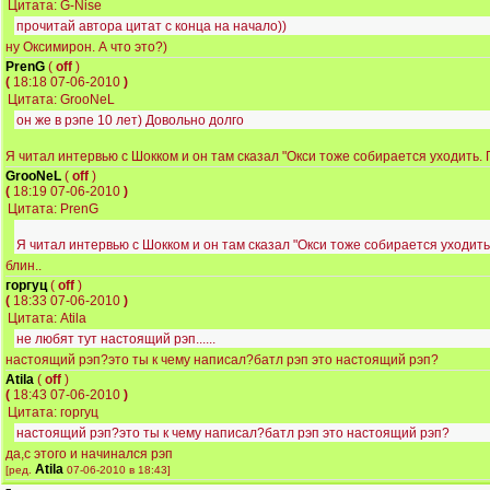
Цитата: G-Nise
прочитай автора цитат с конца на начало))
ну Оксимирон. А что это?)
PrenG
(
off
)
(
18:18 07-06-2010
)
Цитата: GrooNeL
он же в рэпе 10 лет) Довольно долго
Я читал интервью с Шокком и он там сказал "Окси тоже собирается уходить. 
GrooNeL
(
off
)
(
18:19 07-06-2010
)
Цитата: PrenG
Я читал интервью с Шокком и он там сказал "Окси тоже собирается уходить.
блин..
горгуц
(
off
)
(
18:33 07-06-2010
)
Цитата: Atila
не любят тут настоящий рэп......
настоящий рэп?это ты к чему написал?батл рэп это настоящий рэп?
Atila
(
off
)
(
18:43 07-06-2010
)
Цитата: горгуц
настоящий рэп?это ты к чему написал?батл рэп это настоящий рэп?
да,с этого и начинался рэп
Atila
[ред.
07-06-2010 в 18:43]