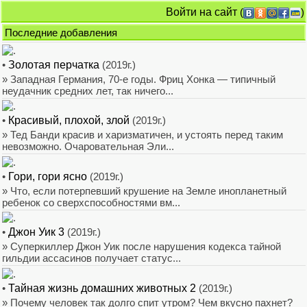
Войти на сайт
(
)
Последние добавления
•
Золотая перчатка
(2019г.)
» Западная Германия, 70-е годы. Фриц Хонка — типичный
неудачник средних лет, так ничего...
•
Красивый, плохой, злой
(2019г.)
» Тед Банди красив и харизматичен, и устоять перед таким
невозможно. Очаровательная Эли...
•
Гори, гори ясно
(2019г.)
» Что, если потерпевший крушение на Земле инопланетный
ребенок со сверхспособностями вм...
•
Джон Уик 3
(2019г.)
» Суперкиллер Джон Уик после нарушения кодекса тайной
гильдии ассасинов получает статус...
•
Тайная жизнь домашних животных 2
(2019г.)
» Почему человек так долго спит утром? Чем вкусно пахнет?