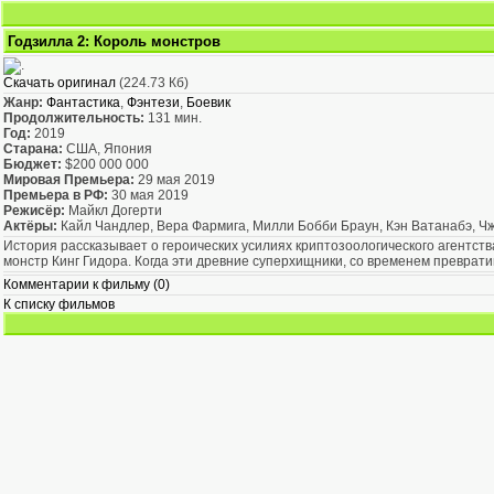
Годзилла 2: Король монстров
Скачать оригинал
(224.73 Кб)
Жанр:
Фантастика
,
Фэнтези
,
Боевик
Продолжительность:
131 мин.
Год:
2019
Старана:
США, Япония
Бюджет:
$200 000 000
Мировая Премьера:
29 мая 2019
Премьера в РФ:
30 мая 2019
Режисёр:
Майкл Догерти
Актёры:
Кайл Чандлер, Вера Фармига, Милли Бобби Браун, Кэн Ватанабэ, Ч
История рассказывает о героических усилиях криптозоологического агентст
монстр Кинг Гидора. Когда эти древние суперхищники, со временем преврати
Комментарии к фильму (0)
К списку фильмов