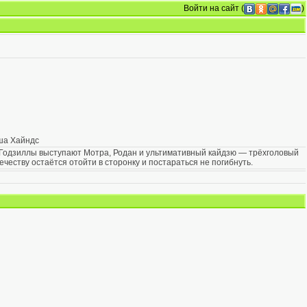
Войти на сайт
(
)
иша Хайндс
го Годзиллы выступают Мотра, Родан и ультимативный кайдзю — трёхголовый
честву остаётся отойти в сторонку и постараться не погибнуть.