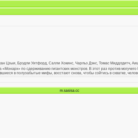
жан Цзыи, Брэдли Уитфорд, Салли Хокинс, Чарльз Дэнс, Томас Миддлдитч, А
ва «Монарх» по сдерживанию гигантских монстров. В этот раз против могуче
вшиеся в полузабытые мифы, восстают снова, чтобы сойтись в схватке, челове
m.sasisa.cc